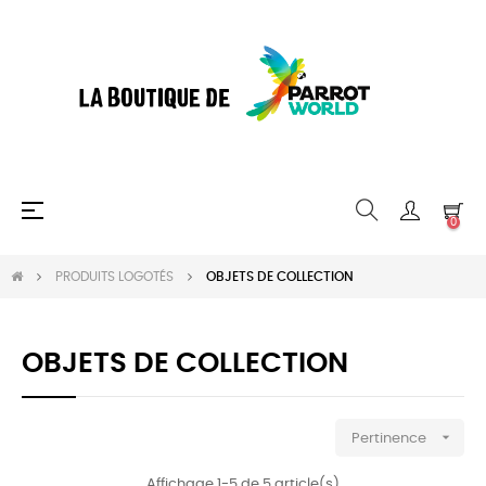
Basculer
☰
0
la
navigation
PRODUITS LOGOTÉS
OBJETS DE COLLECTION
OBJETS DE COLLECTION

Pertinence
Affichage 1-5 de 5 article(s)