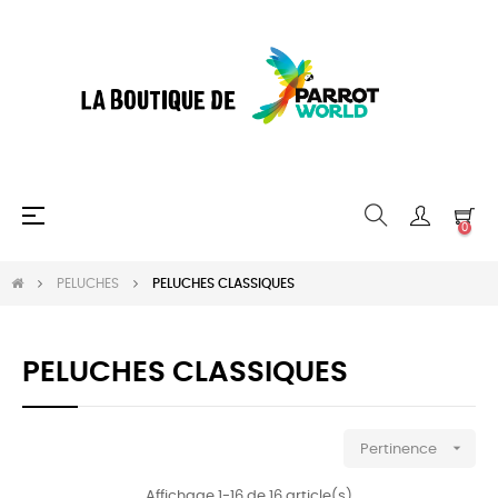
Basculer
☰
0
la
navigation
PELUCHES
PELUCHES CLASSIQUES
PELUCHES CLASSIQUES

Pertinence
Affichage 1-16 de 16 article(s)