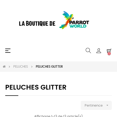
Basculer
☰
0
la
navigation
PELUCHES
PELUCHES GLITTER
PELUCHES GLITTER

Pertinence
Affichage 1-13 de 13 article(s)