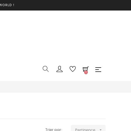
WORLD !
0

Trier par:
Pertinence